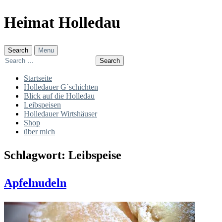
Skip
Heimat Holledau
to
content
Search
Menu
Search
for:
Startseite
Holledauer G´schichten
Blick auf die Holledau
Leibspeisen
Holledauer Wirtshäuser
Shop
über mich
Schlagwort:
Leibspeise
Apfelnudeln