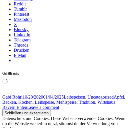
Reddit
Tumblr
Pinterest
Mastodon
X
Bluesky
LinkedIn
Telegram
Threads
Drucken
E-Mail
Gefällt mir:
Wird
geladen …
Author
Posted
Categories
Tags
Gabi Röhrl
10/28/2020
01/04/2025
Leibspeisen
,
Uncategorized
Apfel
,
on
Backen
,
Kochen
,
Leibspeise
,
Mehlspeise
,
Tradition
,
Wirtshaus
Bayern Enten
Leave a comment
Datenschutz und Cookies: Diese Website verwendet Cookies. Wenn
du die Website weiterhin nutzt, stimmst du der Verwendung von