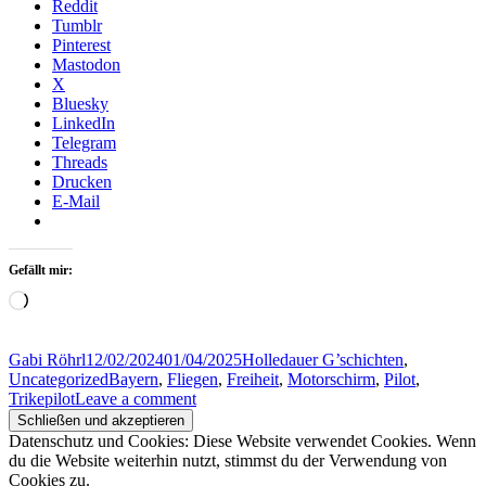
Reddit
Tumblr
Pinterest
Mastodon
X
Bluesky
LinkedIn
Telegram
Threads
Drucken
E-Mail
Gefällt mir:
Wird
geladen …
Author
Posted
Categories
Gabi Röhrl
12/02/2024
01/04/2025
Holledauer G’schichten
,
on
Tags
Uncategorized
Bayern
,
Fliegen
,
Freiheit
,
Motorschirm
,
Pilot
,
Trikepilot
Leave a comment
Datenschutz und Cookies: Diese Website verwendet Cookies. Wenn
du die Website weiterhin nutzt, stimmst du der Verwendung von
Cookies zu.