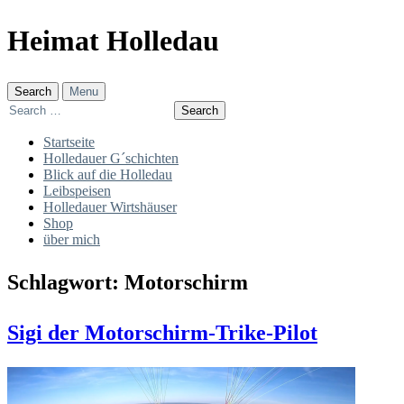
Skip
Heimat Holledau
to
content
Search
Menu
Search
for:
Startseite
Holledauer G´schichten
Blick auf die Holledau
Leibspeisen
Holledauer Wirtshäuser
Shop
über mich
Schlagwort:
Motorschirm
Sigi der Motorschirm-Trike-Pilot