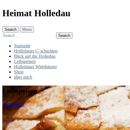
Skip
Heimat Holledau
to
content
Search
Menu
Search
for:
Startseite
Holledauer G´schichten
Blick auf die Holledau
Leibspeisen
Holledauer Wirtshäuser
Shop
über mich
Leibspeisen
Project
Portfolio
test
Types