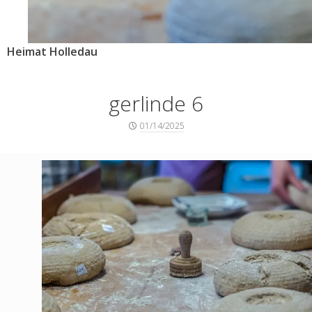
Heimat Holledau
gerlinde 6
Posted
01/14/2025
on