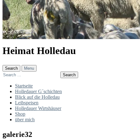
Heimat Holledau
Search
Menu
Search
for:
Startseite
Holledauer G´schichten
Blick auf die Holledau
Leibspeisen
Holledauer Wirtshäuser
Shop
über mich
galerie32